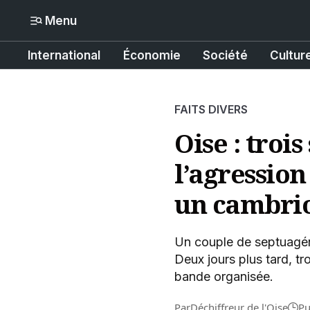
Menu
International
Économie
Société
Cultur
Mon compte
N° Compte :
Formats
FAITS DIVERS
Gérer mes informations
International
Oise : troi
Mon abonnement
l’agression
Économie
Mes articles enregistrés
un cambri
Société
Mes newsletters
Politique
Un couple de septuagéna
Deux jours plus tard, t
Offrir un abonnement gratuit
bande organisée.
Culture
Contacter la rédaction
Par
Déchiffreur de l'Oise
Pu