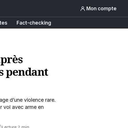
Mon compte
tes
Fact-checking
après
és pendant
age d’une violence rare.
ur vol avec arme en
Lecture 2 min.