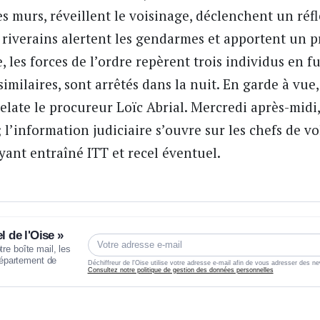
es murs, réveillent le voisinage, déclenchent un réfl
 riverains alertent les gendarmes et apportent un 
e, les forces de l’ordre repèrent trois individus en fu
imilaires, sont arrêtés dans la nuit. En garde à vue
relate le procureur Loïc Abrial. Mercredi après-midi, 
; l’information judiciaire s’ouvre sur les chefs de 
yant entraîné ITT et recel éventuel.
l de l'Oise »
e boîte mail, les
 département de
Déchiffreur de l'Oise utilise votre adresse e-mail afin de vous adresser des ne
Consultez notre politique de gestion des données personnelles