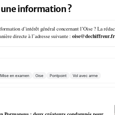
 une information ?
formation d’intérêt général concernant l’Oise ? La rédac
oise@dechiffreur.fr
nière directe à l’adresse suivante :
Mise en examen
Oise
Pontpoint
Vol avec arme
n Pormanove : deux créateurs condamnés pour