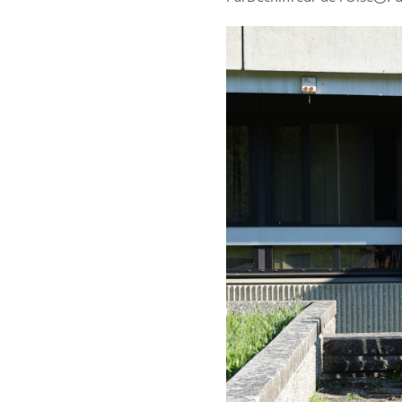
Environnement
Aide
À propos
Abonnement
Qui sommes-nous ?
Nous contacter
Charte de confiance
Conditions Générales d'Utilisation
Politique de confidentialité
Mentions Légales
Aide
Plan du site