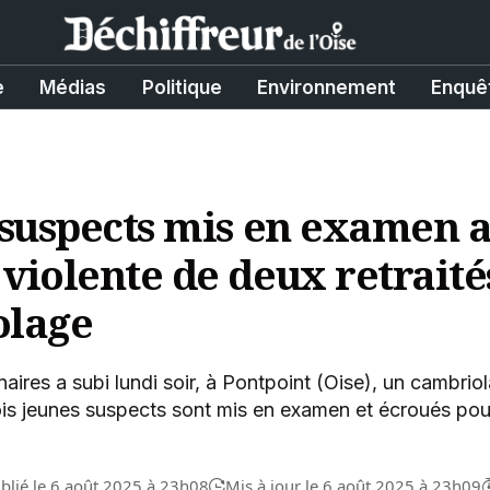
e
Médias
Politique
Environnement
Enquê
s suspects mis en examen 
 violente de deux retrait
olage
ires a subi lundi soir, à Pontpoint (Oise), un cambriol
rois jeunes suspects sont mis en examen et écroués po
blié le 6 août 2025 à 23h08
Mis à jour le 6 août 2025 à 23h09