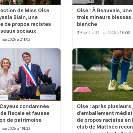
lection de Miss Oise
Oise : À Beauvais, une 
ssia Blain, une
trois mineurs blessés 
te de propos racistes
blanche
réseaux sociaux
Publié le 22 mai 2026 à 13h53
5 mai 2026 à 21h03
e Cayeux condamnée
Oise : après plusieurs 
de fiscale et fausse
d’emballement médiat
ion de patrimoine
de propos racistes en l
club de Matthéo recon
3 mai 2026 à 19h22