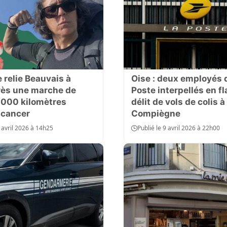
le relie Beauvais à
Oise : deux employés 
rès une marche de
Poste interpellés en f
1 000 kilomètres
délit de vols de colis à
 cancer
Compiègne
6 avril 2026 à 14h25
Publié le 9 avril 2026 à 22h00