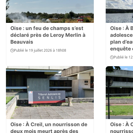
Environnement
Aide
À propos
Abonnement
Oise : un feu de champs s’est
Oise : À 
Qui sommes-nous ?
déclaré près de Leroy Merlin à
adolesce
Nous contacter
Charte de confiance
Beauvais
plan d’e
Conditions Générales d'Utilisation
enquête 
Publié le 19 juillet 2026 à 18h08
Politique de confidentialité
Mentions Légales
Publié le 12
Aide
Plan du site
Oise : À Creil, un nourrisson de
Oise : À 
deux mois meurt après des
nourriss