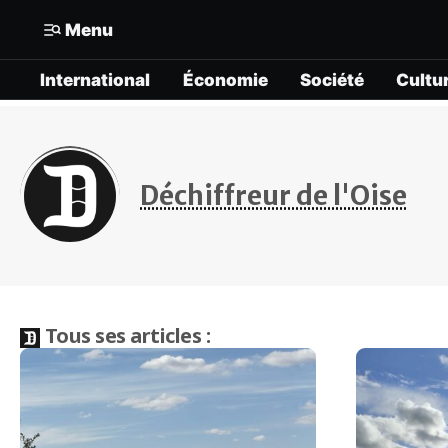
Menu
International
Économie
Société
Cultu
Mon compte
N° Compte :
Formats
Gérer mes informations
International
Déchiffreur de l'Oise
Mon abonnement
Économie
Mes articles enregistrés
Société
Mes newsletters
Tous ses articles :
Politique
Offrir un abonnement gratuit
Culture
Contacter la rédaction