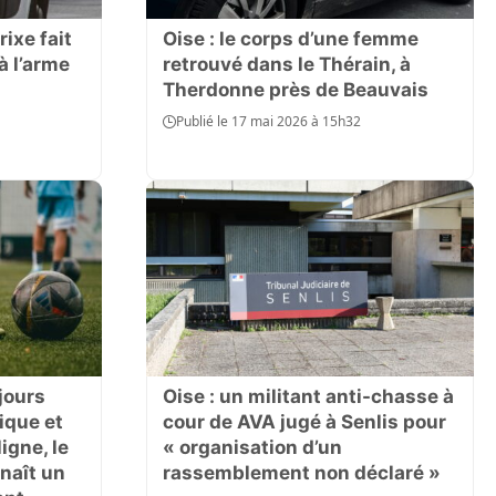
rixe fait
Oise : le corps d’une femme
à l’arme
retrouvé dans le Thérain, à
Therdonne près de Beauvais
Publié le 17 mai 2026 à 15h32
jours
Oise : un militant anti-chasse à
ique et
cour de AVA jugé à Senlis pour
igne, le
« organisation d’un
naît un
rassemblement non déclaré »