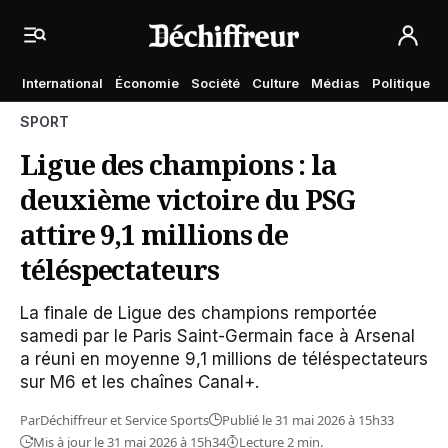
International
Économie
Société
Culture
Médias
Politique
SPORT
Ligue des champions : la
deuxième victoire du PSG
attire 9,1 millions de
téléspectateurs
La finale de Ligue des champions remportée
samedi par le Paris Saint-Germain face à Arsenal
a réuni en moyenne 9,1 millions de téléspectateurs
sur M6 et les chaînes Canal+.
Par
Déchiffreur
et
Service Sports
Publié le 31 mai 2026 à 15h33
Mis à jour le 31 mai 2026 à 15h34
Lecture 2 min.