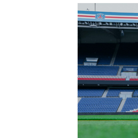
Environnement
Aide
À propos
Abonnement
Qui sommes-nous ?
Nous contacter
Charte de confiance
Conditions Générales d'Utilisation
Politique de confidentialité
Mentions Légales
Aide
Plan du site