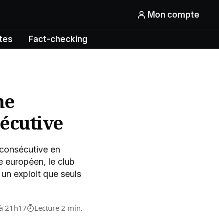
Mon compte
tes
Fact-checking
ne
écutive
consécutive en
e européen, le club
 un exploit que seuls
 à 21h17
Lecture 2 min.