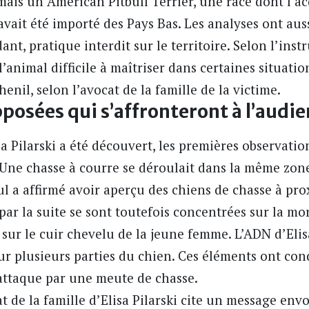
mais un American Pitbull Terrier, une race dont l’ac
avait été importé des Pays Bas. Les analyses ont aus
t, pratique interdit sur le territoire. Selon l’instr
animal difficile à maîtriser dans certaines situations
nil, selon l’avocat de la famille de la victime.
posées qui s’affronteront à l’audi
sa Pilarski a été découvert, les premières observati
Une chasse à courre se déroulait dans la même zone
ul a affirmé avoir aperçu des chiens de chasse à prox
 par la suite se sont toutefois concentrées sur la mo
sur le cuir chevelu de la jeune femme. L’ADN d’Elisa
sur plusieurs parties du chien. Ces éléments ont con
 attaque par une meute de chasse.
at de la famille d’Elisa Pilarski cite un message en