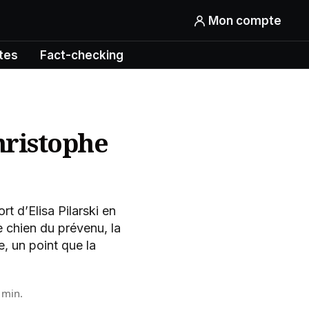
Mon compte
tes
Fact-checking
Christophe
t d’Elisa Pilarski en
e chien du prévenu, la
e, un point que la
 min.