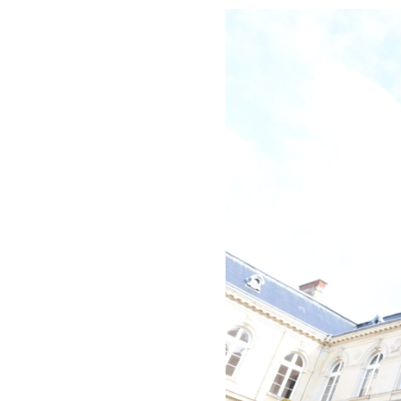
Environnement
Aide
À propos
Abonnement
Qui sommes-nous ?
Nous contacter
Charte de confiance
Conditions Générales d'Utilisation
Politique de confidentialité
Mentions Légales
Aide
Plan du site