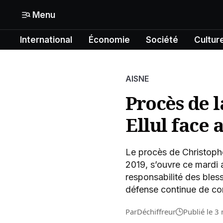
Menu
International
Économie
Société
Cultur
Mon compte
N° Compte :
Formats
AISNE
Gérer mes informations
International
Procès de l
Mon abonnement
Ellul face 
Économie
Mes articles enregistrés
Société
Le procès de Christophe 
Mes newsletters
2019, s’ouvre ce mardi a
Politique
responsabilité des bless
défense continue de con
Offrir un abonnement gratuit
Culture
Par
Déchiffreur
Publié le 3
Contacter la rédaction