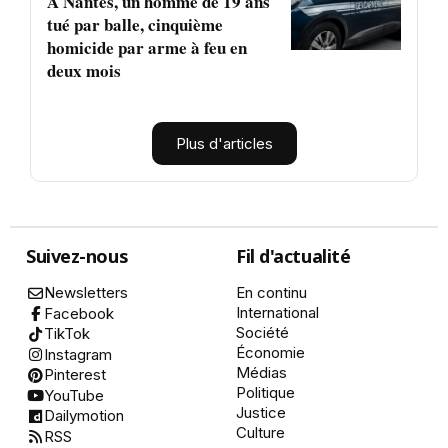
À Nantes, un homme de 19 ans
tué par balle, cinquième
homicide par arme à feu en
deux mois
Plus d'articles
Suivez-nous
Fil d'actualité
Newsletters
En continu
International
Facebook
Société
TikTok
Économie
Instagram
Médias
Pinterest
Politique
YouTube
Justice
Dailymotion
Culture
RSS