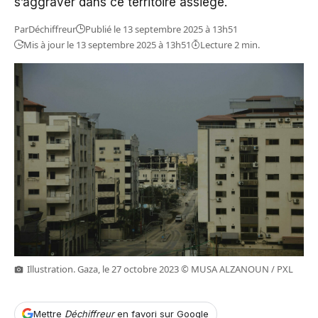
s’aggraver dans ce territoire assiégé.
Par
Déchiffreur
Publié le 13 septembre 2025 à 13h51
Mis à jour le 13 septembre 2025 à 13h51
Lecture 2 min.
Illustration. Gaza, le 27 octobre 2023 © MUSA ALZANOUN / PXL
Mettre
Déchiffreur
en favori sur Google