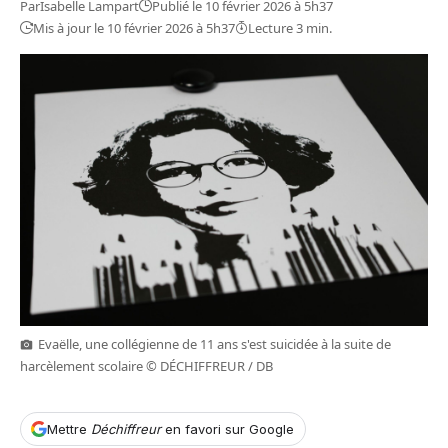
Par
Isabelle Lampart
Publié le 10 février 2026 à 5h37
Mis à jour le 10 février 2026 à 5h37
Lecture 3 min.
Evaëlle, une collégienne de 11 ans s'est suicidée à la suite de
harcèlement scolaire © DÉCHIFFREUR / DB
Mettre
Déchiffreur
en favori sur Google