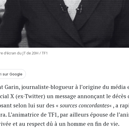
 d'écran du JT de 20H / TF1
ri sur Google
 Garin, journaliste-blogueur à l’origine du média 
ocial X (ex-Twitter) un message annonçant le décès
osant selon lui sur des «
sources concordantes
« , a r
a. L’animatrice de TF1, par ailleurs épouse de l’an
privée et au respect dû à un homme en fin de vie.