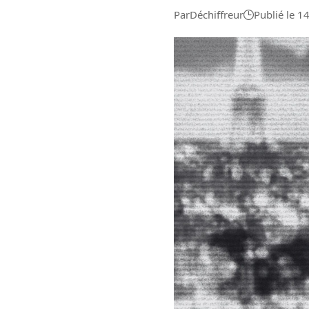
Environnement
Par
Déchiffreur
Publié le 1
Aide
À propos
Abonnement
Qui sommes-nous ?
Nous contacter
Charte de confiance
Conditions Générales d'Utilisation
Politique de confidentialité
Mentions Légales
Aide
Plan du site