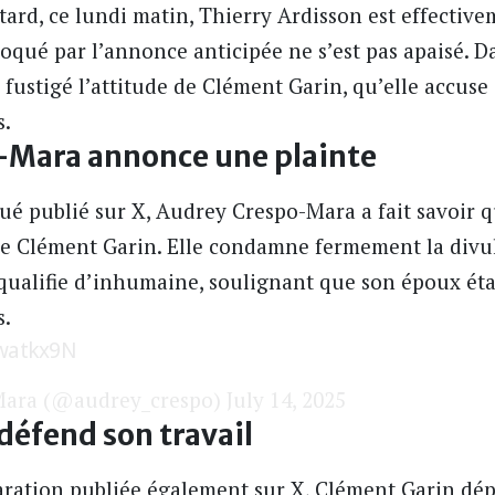
ard, ce lundi matin, Thierry Ardisson est effective
voqué par l’annonce anticipée ne s’est pas apaisé.
ustigé l’attitude de Clément Garin, qu’elle accuse 
s.
-Mara annonce une plainte
ué publié sur X,
Audrey Crespo-Mara
a fait savoir 
tre Clément Garin. Elle condamne fermement la div
 qualifie d’inhumaine, soulignant que son époux étai
s.
Bwatkx9N
Mara (@audrey_crespo)
July 14, 2025
défend son travail
ration publiée également sur X,
Clément Garin
dép