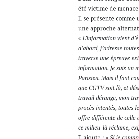
été victime de menaces
Il se présente comme 
une approche alternat
«
L’information vient d’
d’abord, j’adresse toute
traverse une épreuve ext
information. Je suis un 
Parisien. Mais il faut c
que CGTV soit là, et dés
travail dérange, mon trav
procès intentés, toutes 
offre différente de cell
ce milieu-là réclame, exi
Il ajoute : «
Si je compr