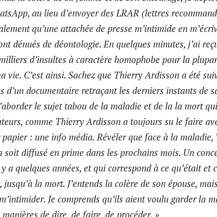
atsApp, au lieu d’envoyer des LRAR (
lettres recommand
galement qu’une attachée de presse m’intimide en m’écri
ont dénués de déontologie. En quelques minutes, j’ai reç
illiers d’insultes à caractère homophobe pour la plupart
ma vie. C’est ainsi. Sachez que Thierry Ardisson a été sui
s d’un documentaire retraçant les derniers instants de s
d’aborder le sujet tabou de la maladie et de la la mort 
teurs, comme Thierry Ardisson a toujours su le faire avec 
apier : une info média. Révéler que face à la maladie, 
la soit diffusé en prime dans les prochains mois. Un conc
l y a quelques années, et qui correspond à ce qu’était et 
, jusqu’à la mort. J’entends la colère de son épouse, mai
m’intimider. Je comprends qu’ils aient voulu garder la ma
s manières de dire, de faire, de procéder.
»