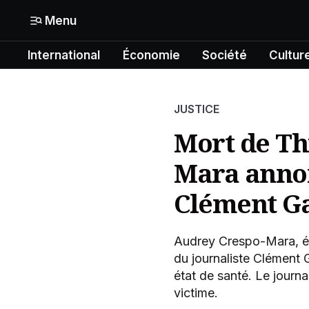
Menu
International
Économie
Société
Cultur
Mon compte
N° Compte :
Formats
JUSTICE
Gérer mes informations
International
Mort de Th
Mon abonnement
Mara annon
Économie
Mes articles enregistrés
Clément G
Société
Mes newsletters
Politique
Audrey Crespo-Mara, ép
du journaliste Clément 
Offrir un abonnement gratuit
état de santé. Le journa
Culture
victime.
Contacter la rédaction