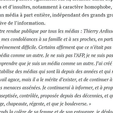
 et d’insultes, notamment à caractère homophobe, à
un média à part entière, indépendant des grands gr
ive de l’information.
être rendue publique par tous les médias : Thierry Ardiss
s mes condoléances à sa famille et à ses proches, en part
rêmement difficile. Certains affirment que ce n’était pas 
média comme un autre. Je ne suis pas l’AFP, je ne suis pa
omprendre que je suis un média comme un autre. J’ai créé
tabilise des médias qui sont là depuis des années et qui
ail agace, mais il a le mérite d’exister, et de continuer à
les menaces assénées. Je continuerai à informer, et à pr
e aseptisée, contrôlée, proposée depuis des décennies, et
ge, chapeaute, régente, et que je bouleverse. »
ends la colère de sa femme et de son entourage, je dépl