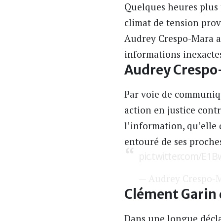
Quelques heures plus t
climat de tension pro
Audrey Crespo-Mara a f
informations inexacte
Audrey Crespo
Par voie de communiq
action en justice con
l’information, qu’elle
entouré de ses proche
pic.twitter.com/E1
— Audrey Crespo-
Clément Garin 
Dans une longue décla