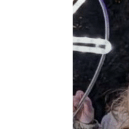
Environnement
Aide
À propos
Abonnement
Qui sommes-nous ?
Nous contacter
Charte de confiance
Conditions Générales d'Utilisation
Politique de confidentialité
Mentions Légales
Aide
Plan du site