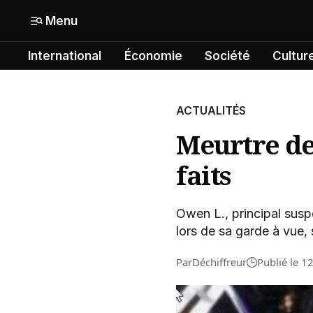
Menu
International
Économie
Société
Cultur
Mon compte
N° Compte :
Formats
ACTUALITÉS
Gérer mes informations
International
Meurtre de 
Mon abonnement
faits
Économie
Mes articles enregistrés
Société
Owen L., principal susp
Mes newsletters
lors de sa garde à vue
Politique
Par
Déchiffreur
Publié le 1
Offrir un abonnement gratuit
Culture
Contacter la rédaction