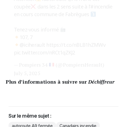
coupée
dans les 2 sens suite à l’
#incendie
en cours commune de Fabrègues
Tenez-vous informé
107, 7
@iciherault
https://t.co/nBLB1hZMWv
pic.twitter.com/nRCt1qZKJ2
— Pompiers 34
(@PompiersHerault)
July 5, 2025
Plus d’informations à suivre sur
Déchiffreur
Sur le même sujet :
autoroute A9 fermée
Canadairs incendie