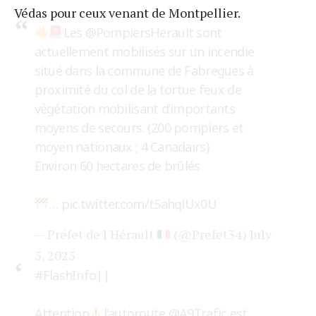
Védas pour ceux venant de Montpellier.
Les
@PompiersHerault
sont
actuellement mobilisés sur un incendie
situé dans la commune de Fabregues à
proximité du col de la tortue feux de
végétation mobilisant d’importants
moyens de secours. (200 pompiers et
moyen nationaux ; 4 Canadairs)
Environ 60 hectares de brûlés
…
pic.twitter.com/t5ahqlUx0U
— Préfet de l'Hérault
(@Prefet34)
July
5, 2025
#FlashInfo
||
Attention
l'autoroute
@A9Trafic
est