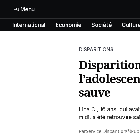
Menu
International
Économie
Société
Cultur
Mon compte
N° Compte :
Formats
DISPARITIONS
Gérer mes informations
International
Disparition
Mon abonnement
l’adolescen
Économie
Mes articles enregistrés
sauve
Société
Mes newsletters
Politique
Lina C., 16 ans, qui avai
midi, a été retrouvée sa
Offrir un abonnement gratuit
Culture
Par
Service Disparition
Pub
Contacter la rédaction