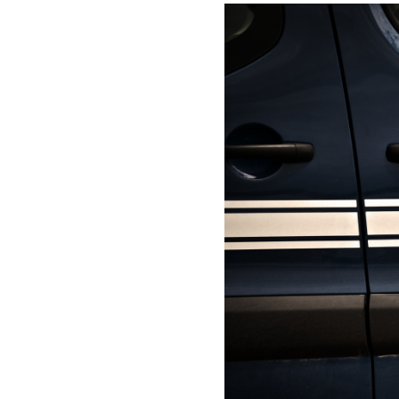
Environnement
Aide
À propos
Abonnement
Qui sommes-nous ?
Nous contacter
Charte de confiance
Conditions Générales d'Utilisation
Politique de confidentialité
Mentions Légales
Aide
Plan du site