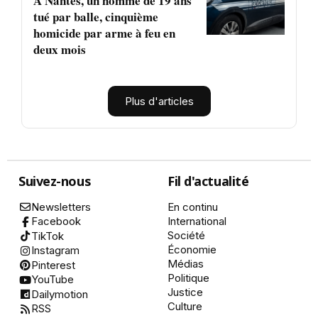
À Nantes, un homme de 19 ans
tué par balle, cinquième
homicide par arme à feu en
deux mois
Plus d'articles
Suivez-nous
Fil d'actualité
Newsletters
En continu
International
Facebook
Société
TikTok
Économie
Instagram
Médias
Pinterest
Politique
YouTube
Justice
Dailymotion
Culture
RSS