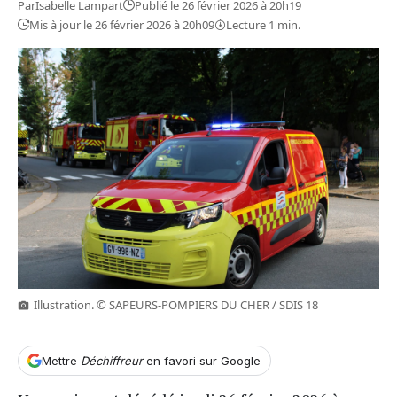
Par
Isabelle Lampart
Publié le 26 février 2026 à 20h19
Mis à jour le 26 février 2026 à 20h09
Lecture 1 min.
Illustration. © SAPEURS-POMPIERS DU CHER / SDIS 18
Mettre
Déchiffreur
en favori sur Google