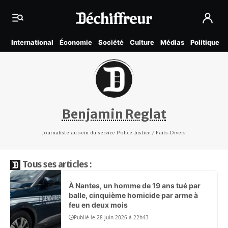
International
Économie
Société
Culture
Médias
Politique
Benjamin Reglat
Journaliste au sein du service Police-Justice / Faits-Divers
Tous ses articles :
À Nantes, un homme de 19 ans tué par
balle, cinquième homicide par arme à
feu en deux mois
Publié le 28 juin 2026 à 22h43