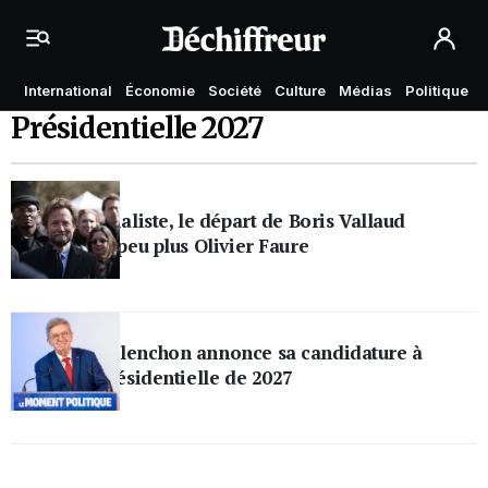
International
Économie
Société
Culture
Médias
Politique
Présidentielle 2027
Politique
Au Parti socialiste, le départ de Boris Vallaud
fragilise un peu plus Olivier Faure
Politique
Jean-Luc Mélenchon annonce sa candidature à
l’élection présidentielle de 2027