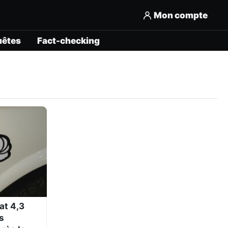
Mon compte
uêtes
Fact-checking
tat 4,3
s