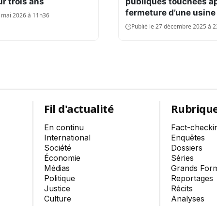
r trois ans
publiques touchées ap
fermeture d’une usine
8 mai 2026 à 11h36
Publié le 27 décembre 2025 à 
Fil d'actualité
Rubriqu
En continu
Fact-checki
International
Enquêtes
Société
Dossiers
Économie
Séries
Médias
Grands For
Politique
Reportages
Justice
Récits
Culture
Analyses