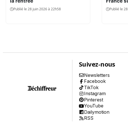
la rentrée
France su
Environnement
Publié le 28 juin 2026 à 22h58
Publié le 2
Aide
À propos
Abonnement
Qui sommes-nous ?
Nous contacter
Charte de confiance
Conditions Générales d'Utilisation
Politique de confidentialité
Mentions Légales
Aide
Suivez-nous
Plan du site
Newsletters
Facebook
TikTok
Instagram
Pinterest
YouTube
Dailymotion
RSS