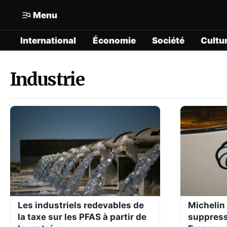
Menu
International
Économie
Société
Cultu
Mon compte
N° Compte :
Formats
Industrie
Gérer mes informations
International
Mon abonnement
Économie
Mes articles enregistrés
Société
Mes newsletters
Politique
Offrir un abonnement gratuit
Culture
Les industriels redevables de
Michelin
la taxe sur les PFAS à partir de
suppress
Contacter la rédaction