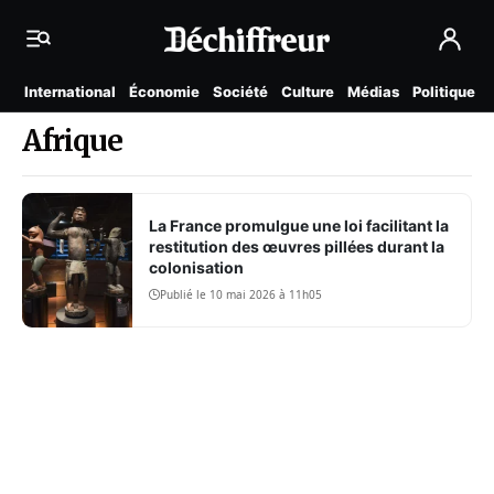
International
Économie
Société
Culture
Médias
Politique
Afrique
La France promulgue une loi facilitant la
restitution des œuvres pillées durant la
colonisation
Publié le 10 mai 2026 à 11h05