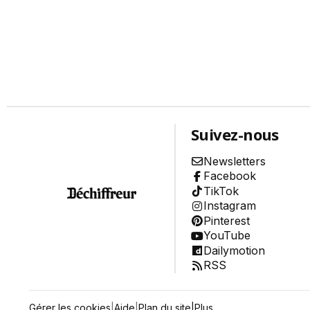
Environnement
Aide
À propos
Abonnement
Qui sommes-nous ?
Nous contacter
Charte de confiance
Conditions Générales d'Utilisation
Politique de confidentialité
Suivez-nous
Mentions Légales
Aide
Plan du site
Newsletters
Facebook
TikTok
Instagram
Pinterest
YouTube
Dailymotion
RSS
Gérer les cookies
|
Aide
|
Plan du site
|
Plus