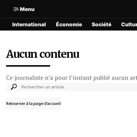
Menu
International
Économie
Société
Cultu
Mon compte
N° Compte :
Formats
Gérer mes informations
Aucun contenu
International
Mon abonnement
Économie
Ce journaliste n’a pour l’instant publié aucun ar
Mes articles enregistrés
Société
Mes newsletters
Retourner à la page d'accueil
Politique
Offrir un abonnement gratuit
Culture
Contacter la rédaction