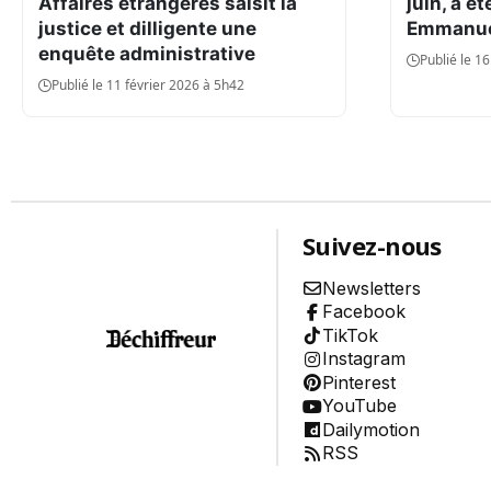
Affaires étrangères saisit la
juin, a é
Environnement
justice et dilligente une
Emmanue
Aide
enquête administrative
Publié le 
À propos
Publié le 11 février 2026 à 5h42
Abonnement
Qui sommes-nous ?
Nous contacter
Charte de confiance
Conditions Générales d'Utilisation
Politique de confidentialité
Mentions Légales
Aide
Suivez-nous
Plan du site
Newsletters
Facebook
TikTok
Instagram
Pinterest
YouTube
Dailymotion
RSS