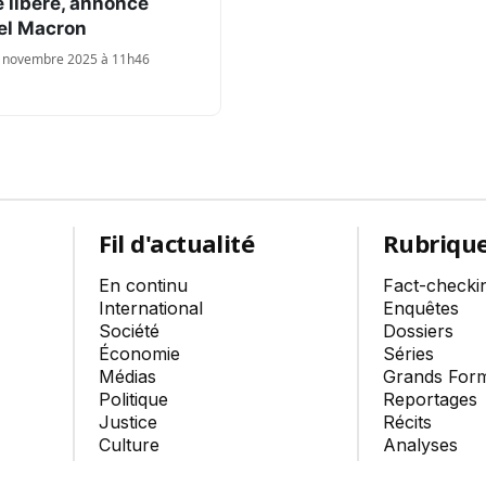
té libéré, annonce
l Macron
16 novembre 2025 à 11h46
Fil d'actualité
Rubriqu
En continu
Fact-checki
International
Enquêtes
Société
Dossiers
Économie
Séries
Médias
Grands For
Politique
Reportages
Justice
Récits
Culture
Analyses