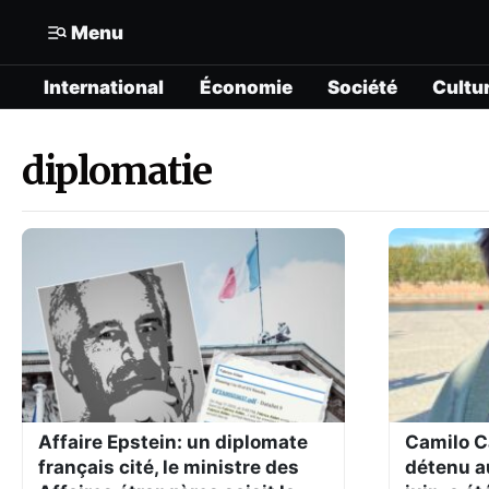
Menu
International
Économie
Société
Cultu
Mon compte
N° Compte :
Formats
diplomatie
Gérer mes informations
International
Mon abonnement
Économie
Mes articles enregistrés
Société
Mes newsletters
Politique
Offrir un abonnement gratuit
Culture
Affaire Epstein: un diplomate
Camilo Ca
français cité, le ministre des
détenu a
Contacter la rédaction