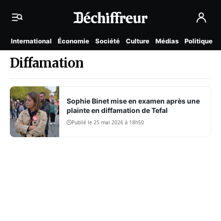
International
Économie
Société
Culture
Médias
Politique
Diffamation
Sophie Binet mise en examen après une
plainte en diffamation de Tefal
Publié le 25 mai 2026 à 18h50