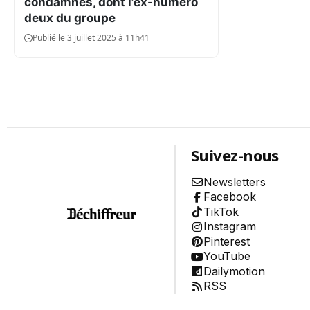
condamnés, dont l’ex-numéro
Environnement
deux du groupe
Aide
Publié le 3 juillet 2025 à 11h41
À propos
Abonnement
Qui sommes-nous ?
Nous contacter
Charte de confiance
Conditions Générales d'Utilisation
Politique de confidentialité
Mentions Légales
Aide
Suivez-nous
Plan du site
Newsletters
Facebook
TikTok
Instagram
Pinterest
YouTube
Dailymotion
RSS