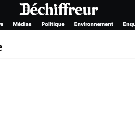
re
Médias
Politique
Environnement
Enq
e