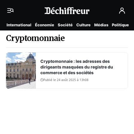
International
Économie
Société
Culture
Médias
Politique
Cryptomonnaie
Cryptomonnaie : les adresses des
dirigeants masquées du registre du
commerce et des sociétés
Publié le 24 août 2025 à 13h08