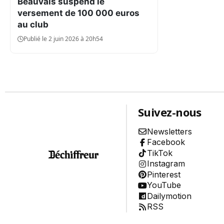
Beauvais suspend le
Environnement
versement de 100 000 euros
Aide
au club
À propos
Publié le 2 juin 2026 à 20h54
Abonnement
Qui sommes-nous ?
Nous contacter
Charte de confiance
Conditions Générales d'Utilisation
Politique de confidentialité
Mentions Légales
Aide
Suivez-nous
Plan du site
Newsletters
Facebook
TikTok
Instagram
Pinterest
YouTube
Dailymotion
RSS