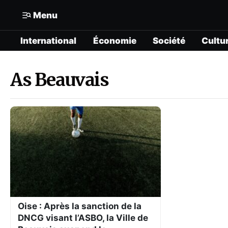
Menu
International
Économie
Société
Cultu
Mon compte
N° Compte :
Formats
As Beauvais
Gérer mes informations
International
Mon abonnement
Économie
Mes articles enregistrés
Société
Mes newsletters
Politique
Offrir un abonnement gratuit
Culture
Oise : Après la sanction de la
DNCG visant l’ASBO, la Ville de
Contacter la rédaction