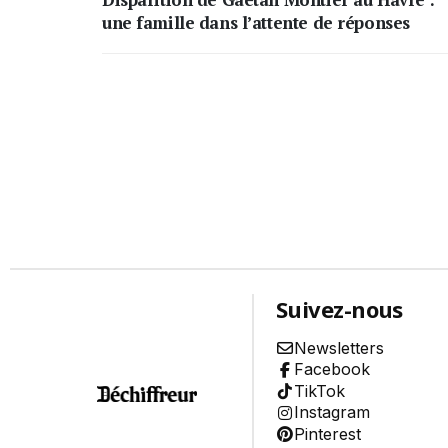
Environnement
une famille dans l’attente de réponses
Aide
À propos
Abonnement
Qui sommes-nous ?
Nous contacter
Charte de confiance
Conditions Générales d'Utilisation
Politique de confidentialité
Mentions Légales
Aide
Plan du site
Suivez-nous
Newsletters
Facebook
TikTok
Instagram
Pinterest