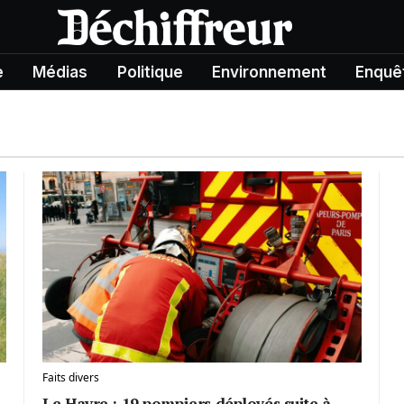
e
Médias
Politique
Environnement
Enquê
Faits divers
Le Havre : 19 pompiers déployés suite à