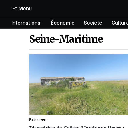
Menu
International
Économie
Société
Cultur
Mon compte
N° Compte :
Formats
Seine-Maritime
Gérer mes informations
International
Mon abonnement
Économie
Mes articles enregistrés
Société
Mes newsletters
Politique
Offrir un abonnement gratuit
Culture
Faits divers
Contacter la rédaction
Disparition de Gaëtan Montier au Havre :